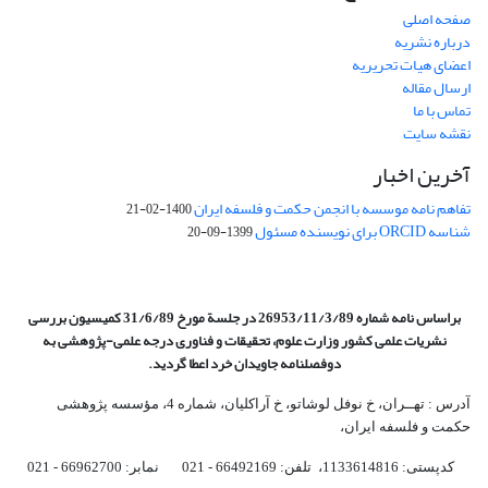
صفحه اصلی
درباره نشریه
اعضای هیات تحریریه
ارسال مقاله
تماس با ما
نقشه سایت
آخرین اخبار
تفاهم نامه موسسه با انجمن حکمت و فلسفه ایران
1400-02-21
شناسه ORCID برای نویسنده مسئول
1399-09-20
براساس نامه شماره 26953/11/3/89 در جلسة مورخ 31/6/89 کمیسیون
بررسی
نشریات علمی کشور وزارت علوم، تحقیقات و فناوری درجه علمی‌-پژوهشی
به
دوفصلنامه جاویدان خرد اعطا گردید.
آدرس : تهــران، خ نوفل لوشاتو، خ آراکلیان، شماره 4،‌ مؤسسه پژوهشی
حکمت و فلسفه ایران،‌
کدپستی: 1133614816، تلفن: 66492169 - 021 نمابر: 66962700 - 021