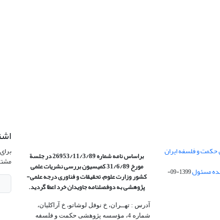
اشت
 حکمت و فلسفه ایران
برای 
براساس نامه شماره 26953/11/3/89 در جلسة
مشتر
مورخ 31/6/89 کمیسیون
بررسی نشریات علمی
1399-09-
کشور وزارت علوم، تحقیقات و فناوری درجه علمی‌-
پژوهشی
به دوفصلنامه جاویدان خرد اعطا گردید.
آدرس : تهــران، خ نوفل لوشاتو، خ آراکلیان،
شماره 4،‌ مؤسسه پژوهشی حکمت و فلسفه