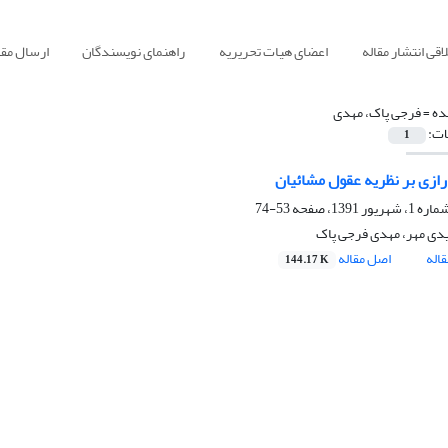
قی انتشار مقاله
اعضای هیات تحریریه
راهنمای نویسندگان
ارسال مقا
ده =
فرجی پاک، مهدی
ات:
1
رازی بر نظریه عقول مشائیان
53-74
ی مهر، مهدی فرجی پاک
اله
اصل مقاله
144.17 K