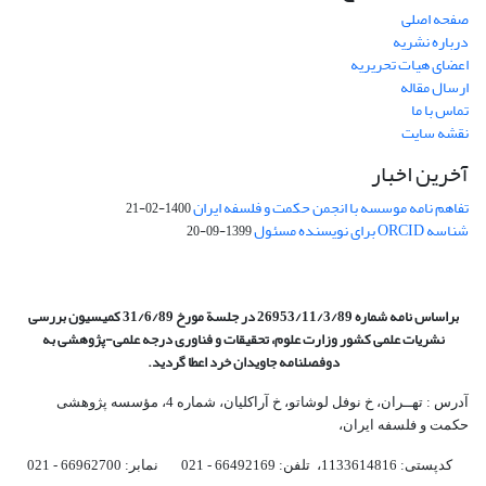
صفحه اصلی
درباره نشریه
اعضای هیات تحریریه
ارسال مقاله
تماس با ما
نقشه سایت
آخرین اخبار
تفاهم نامه موسسه با انجمن حکمت و فلسفه ایران
1400-02-21
شناسه ORCID برای نویسنده مسئول
1399-09-20
براساس نامه شماره 26953/11/3/89 در جلسة مورخ 31/6/89 کمیسیون
بررسی
نشریات علمی کشور وزارت علوم، تحقیقات و فناوری درجه علمی‌-پژوهشی
به
دوفصلنامه جاویدان خرد اعطا گردید.
آدرس : تهــران، خ نوفل لوشاتو، خ آراکلیان، شماره 4،‌ مؤسسه پژوهشی
حکمت و فلسفه ایران،‌
کدپستی: 1133614816، تلفن: 66492169 - 021 نمابر: 66962700 - 021