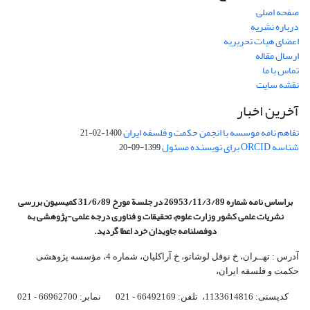
صفحه اصلی
درباره نشریه
اعضای هیات تحریریه
ارسال مقاله
تماس با ما
نقشه سایت
آخرین اخبار
تفاهم نامه موسسه با انجمن حکمت و فلسفه ایران
1400-02-21
شناسه ORCID برای نویسنده مسئول
1399-09-20
براساس نامه شماره 26953/11/3/89 در جلسة مورخ 31/6/89 کمیسیون
بررسی
نشریات علمی کشور وزارت علوم، تحقیقات و فناوری درجه علمی‌-پژوهشی
به
دوفصلنامه جاویدان خرد اعطا گردید.
آدرس : تهــران، خ نوفل لوشاتو، خ آراکلیان، شماره 4،‌ مؤسسه پژوهشی
حکمت و فلسفه ایران،‌
کدپستی: 1133614816، تلفن: 66492169 - 021 نمابر: 66962700 - 021