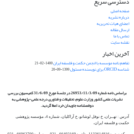
دسترسی سریع
صفحه اصلی
درباره نشریه
اعضای هیات تحریریه
ارسال مقاله
تماس با ما
نقشه سایت
آخرین اخبار
تفاهم نامه موسسه با انجمن حکمت و فلسفه ایران
1400-02-21
شناسه ORCID برای نویسنده مسئول
1399-09-20
براساس نامه شماره 26953/11/3/89 در جلسة مورخ 31/6/89 کمیسیون
بررسی
نشریات علمی کشور وزارت علوم، تحقیقات و فناوری درجه علمی‌-پژوهشی
به
دوفصلنامه جاویدان خرد اعطا گردید.
آدرس : تهــران، خ نوفل لوشاتو، خ آراکلیان، شماره 4،‌ مؤسسه پژوهشی
حکمت و فلسفه ایران،‌
کدپستی: 1133614816، تلفن: 66492169 - 021 نمابر: 66962700 - 021