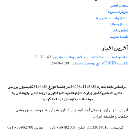
صفحه اصلی
درباره نشریه
اعضای هیات تحریریه
ارسال مقاله
تماس با ما
نقشه سایت
آخرین اخبار
تفاهم نامه موسسه با انجمن حکمت و فلسفه ایران
1400-02-21
شناسه ORCID برای نویسنده مسئول
1399-09-20
براساس نامه شماره 26953/11/3/89 در جلسة مورخ 31/6/89 کمیسیون
بررسی
نشریات علمی کشور وزارت علوم، تحقیقات و فناوری درجه علمی‌-پژوهشی
به
دوفصلنامه جاویدان خرد اعطا گردید.
آدرس : تهــران، خ نوفل لوشاتو، خ آراکلیان، شماره 4،‌ مؤسسه پژوهشی
حکمت و فلسفه ایران،‌
کدپستی: 1133614816، تلفن: 66492169 - 021 نمابر: 66962700 - 021