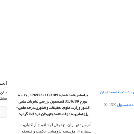
اشت
 حکمت و فلسفه ایران
برای 
براساس نامه شماره 26953/11/3/89 در جلسة
مشتر
مورخ 31/6/89 کمیسیون
بررسی نشریات علمی
1399-09-
کشور وزارت علوم، تحقیقات و فناوری درجه علمی‌-
پژوهشی
به دوفصلنامه جاویدان خرد اعطا گردید.
آدرس : تهــران، خ نوفل لوشاتو، خ آراکلیان،
شماره 4،‌ مؤسسه پژوهشی حکمت و فلسفه