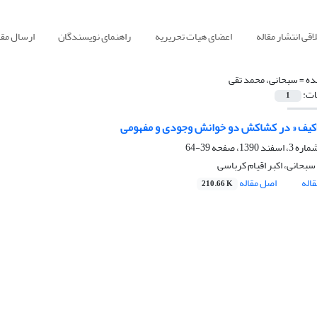
قی انتشار مقاله
اعضای هیات تحریریه
راهنمای نویسندگان
ارسال مقا
ده =
سبحانی، محمد تقی
ات:
1
لاکیف « در کشاکش دو خوانش وجودی و مفهومی
39-64
بحانی، اکبر اقیام کرباسی
اله
اصل مقاله
210.66 K