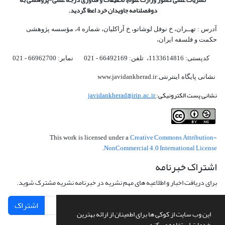
دوفصلنامه جاویدان خرد اعطا گردید.
آدرس : تهــران، خ نوفل لوشاتو، خ آراکلیان، شماره 4،‌ مؤسسه پژوهشی
حکمت و فلسفه ایران،‌
کدپستی: 1133614816، تلفن: 66492169 - 021 نمابر: 66962700 - 021
نشانی پایگاه اینترنتی:www.javidankherad.ir
نشانی پست الکترونیکی:
javidankherad@irip.ac.ir
Creative Commons Attribution-
This work is licensed under a
NonCommercial 4.0 International License
.
اشتراک خبرنامه
برای دریافت اخبار و اطلاعیه های مهم نشریه در خبرنامه نشریه مشترک شوید.
اشتراک
این وب سایت از کوکی ها برای اطمینان از ارائه بهترین
خدمات استفاده می کند.