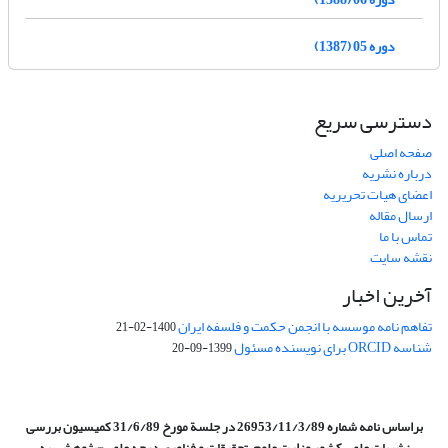
دوره 05 (1387)
دسترسی سریع
صفحه اصلی
درباره نشریه
اعضای هیات تحریریه
ارسال مقاله
تماس با ما
نقشه سایت
آخرین اخبار
تفاهم نامه موسسه با انجمن حکمت و فلسفه ایران
1400-02-21
شناسه ORCID برای نویسنده مسئول
1399-09-20
براساس نامه شماره 26953/11/3/89 در جلسة مورخ 31/6/89 کمیسیون
بررسی
نشریات علمی کشور وزارت علوم، تحقیقات و فناوری درجه علمی‌-پژوهشی
به