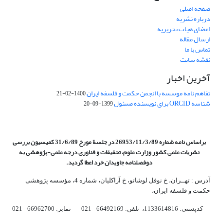
صفحه اصلی
درباره نشریه
اعضای هیات تحریریه
ارسال مقاله
تماس با ما
نقشه سایت
آخرین اخبار
تفاهم نامه موسسه با انجمن حکمت و فلسفه ایران
1400-02-21
شناسه ORCID برای نویسنده مسئول
1399-09-20
براساس نامه شماره 26953/11/3/89 در جلسة مورخ 31/6/89 کمیسیون
بررسی
نشریات علمی کشور وزارت علوم، تحقیقات و فناوری درجه علمی‌-پژوهشی
به
دوفصلنامه جاویدان خرد اعطا گردید.
آدرس : تهــران، خ نوفل لوشاتو، خ آراکلیان، شماره 4،‌ مؤسسه پژوهشی
حکمت و فلسفه ایران،‌
کدپستی: 1133614816، تلفن: 66492169 - 021 نمابر: 66962700 - 021