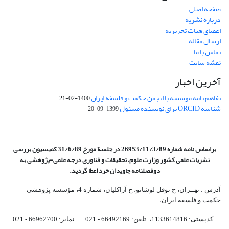
صفحه اصلی
درباره نشریه
اعضای هیات تحریریه
ارسال مقاله
تماس با ما
نقشه سایت
آخرین اخبار
تفاهم نامه موسسه با انجمن حکمت و فلسفه ایران
1400-02-21
شناسه ORCID برای نویسنده مسئول
1399-09-20
براساس نامه شماره 26953/11/3/89 در جلسة مورخ 31/6/89 کمیسیون
بررسی
نشریات علمی کشور وزارت علوم، تحقیقات و فناوری درجه علمی‌-پژوهشی
به
دوفصلنامه جاویدان خرد اعطا گردید.
آدرس : تهــران، خ نوفل لوشاتو، خ آراکلیان، شماره 4،‌ مؤسسه پژوهشی
حکمت و فلسفه ایران،‌
کدپستی: 1133614816، تلفن: 66492169 - 021 نمابر: 66962700 - 021