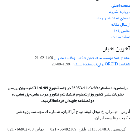
صفحه اصلی
درباره نشریه
اعضای هیات تحریریه
ارسال مقاله
تماس با ما
نقشه سایت
آخرین اخبار
تفاهم نامه موسسه با انجمن حکمت و فلسفه ایران
1400-02-21
شناسه ORCID برای نویسنده مسئول
1399-09-20
براساس نامه شماره 26953/11/3/89 در جلسة مورخ 31/6/89 کمیسیون
بررسی
نشریات علمی کشور وزارت علوم، تحقیقات و فناوری درجه علمی‌-پژوهشی
به
دوفصلنامه جاویدان خرد اعطا گردید.
آدرس : تهــران، خ نوفل لوشاتو، خ آراکلیان، شماره 4،‌ مؤسسه پژوهشی
حکمت و فلسفه ایران،‌
کدپستی: 1133614816، تلفن: 66492169 - 021 نمابر: 66962700 - 021