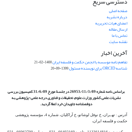
دسترسی سریع
صفحه اصلی
درباره نشریه
اعضای هیات تحریریه
ارسال مقاله
تماس با ما
نقشه سایت
آخرین اخبار
تفاهم نامه موسسه با انجمن حکمت و فلسفه ایران
1400-02-21
شناسه ORCID برای نویسنده مسئول
1399-09-20
براساس نامه شماره 26953/11/3/89 در جلسة مورخ 31/6/89 کمیسیون
بررسی
نشریات علمی کشور وزارت علوم، تحقیقات و فناوری درجه علمی‌-پژوهشی
به
دوفصلنامه جاویدان خرد اعطا گردید.
آدرس : تهــران، خ نوفل لوشاتو، خ آراکلیان، شماره 4،‌ مؤسسه پژوهشی
حکمت و فلسفه ایران،‌
کدپستی: 1133614816، تلفن: 66492169 - 021 نمابر: 66962700 - 021