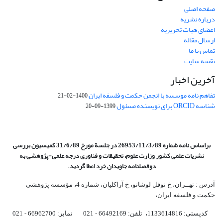
صفحه اصلی
درباره نشریه
اعضای هیات تحریریه
ارسال مقاله
تماس با ما
نقشه سایت
آخرین اخبار
تفاهم نامه موسسه با انجمن حکمت و فلسفه ایران
1400-02-21
شناسه ORCID برای نویسنده مسئول
1399-09-20
براساس نامه شماره 26953/11/3/89 در جلسة مورخ 31/6/89 کمیسیون
بررسی
نشریات علمی کشور وزارت علوم، تحقیقات و فناوری درجه علمی‌-پژوهشی
به
دوفصلنامه جاویدان خرد اعطا گردید.
آدرس : تهــران، خ نوفل لوشاتو، خ آراکلیان، شماره 4،‌ مؤسسه پژوهشی
حکمت و فلسفه ایران،‌
کدپستی: 1133614816، تلفن: 66492169 - 021 نمابر: 66962700 - 021