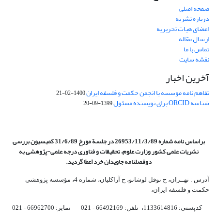
صفحه اصلی
درباره نشریه
اعضای هیات تحریریه
ارسال مقاله
تماس با ما
نقشه سایت
آخرین اخبار
تفاهم نامه موسسه با انجمن حکمت و فلسفه ایران
1400-02-21
شناسه ORCID برای نویسنده مسئول
1399-09-20
براساس نامه شماره 26953/11/3/89 در جلسة مورخ 31/6/89 کمیسیون
بررسی
نشریات علمی کشور وزارت علوم، تحقیقات و فناوری درجه علمی‌-پژوهشی
به
دوفصلنامه جاویدان خرد اعطا گردید.
آدرس : تهــران، خ نوفل لوشاتو، خ آراکلیان، شماره 4،‌ مؤسسه پژوهشی
حکمت و فلسفه ایران،‌
کدپستی: 1133614816، تلفن: 66492169 - 021 نمابر: 66962700 - 021