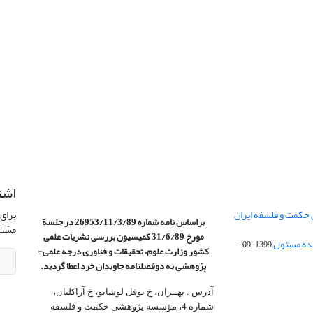
اشت
 حکمت و فلسفه ایران
برای 
براساس نامه شماره 26953/11/3/89 در جلسة
مشتر
مورخ 31/6/89 کمیسیون
بررسی نشریات علمی
1399-09-
کشور وزارت علوم، تحقیقات و فناوری درجه علمی‌-
پژوهشی
به دوفصلنامه جاویدان خرد اعطا گردید.
آدرس : تهــران، خ نوفل لوشاتو، خ آراکلیان،
شماره 4،‌ مؤسسه پژوهشی حکمت و فلسفه