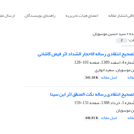
قی انتشار مقاله
اعضای هیات تحریریه
راهنمای نویسندگان
ارسال مقا
ده =
سید حسین موسویان
ات:
2
تصحیح انتقادی رساله الاحجار الشداد اثر فیض کاشانی
101-128
موسویان، سعید انواری
اله
اصل مقاله
341.18 K
تصحیح انتقادی رساله نکت المنطق اثر ابن سینا
131-159
 موسویان
اله
اصل مقاله
446.91 K