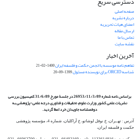
دسترسی سریع
صفحه اصلی
درباره نشریه
اعضای هیات تحریریه
ارسال مقاله
تماس با ما
نقشه سایت
آخرین اخبار
تفاهم نامه موسسه با انجمن حکمت و فلسفه ایران
1400-02-21
شناسه ORCID برای نویسنده مسئول
1399-09-20
براساس نامه شماره 26953/11/3/89 در جلسة مورخ 31/6/89 کمیسیون
بررسی
نشریات علمی کشور وزارت علوم، تحقیقات و فناوری درجه علمی‌-پژوهشی
به
دوفصلنامه جاویدان خرد اعطا گردید.
آدرس : تهــران، خ نوفل لوشاتو، خ آراکلیان، شماره 4،‌ مؤسسه پژوهشی
حکمت و فلسفه ایران،‌
کدپستی: 1133614816، تلفن: 66492169 - 021 نمابر: 66962700 - 021