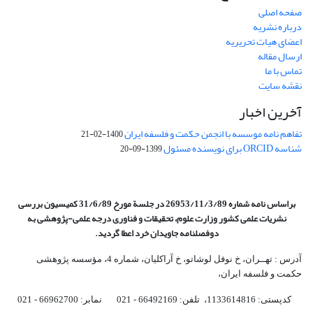
صفحه اصلی
درباره نشریه
اعضای هیات تحریریه
ارسال مقاله
تماس با ما
نقشه سایت
آخرین اخبار
تفاهم نامه موسسه با انجمن حکمت و فلسفه ایران
1400-02-21
شناسه ORCID برای نویسنده مسئول
1399-09-20
براساس نامه شماره 26953/11/3/89 در جلسة مورخ 31/6/89 کمیسیون
بررسی
نشریات علمی کشور وزارت علوم، تحقیقات و فناوری درجه علمی‌-پژوهشی
به
دوفصلنامه جاویدان خرد اعطا گردید.
آدرس : تهــران، خ نوفل لوشاتو، خ آراکلیان، شماره 4،‌ مؤسسه پژوهشی
حکمت و فلسفه ایران،‌
کدپستی: 1133614816، تلفن: 66492169 - 021 نمابر: 66962700 - 021