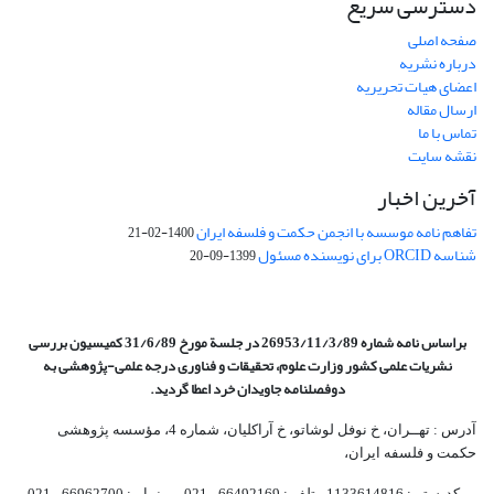
دسترسی سریع
صفحه اصلی
درباره نشریه
اعضای هیات تحریریه
ارسال مقاله
تماس با ما
نقشه سایت
آخرین اخبار
تفاهم نامه موسسه با انجمن حکمت و فلسفه ایران
1400-02-21
شناسه ORCID برای نویسنده مسئول
1399-09-20
براساس نامه شماره 26953/11/3/89 در جلسة مورخ 31/6/89 کمیسیون
بررسی
نشریات علمی کشور وزارت علوم، تحقیقات و فناوری درجه علمی‌-پژوهشی
به
دوفصلنامه جاویدان خرد اعطا گردید.
آدرس : تهــران، خ نوفل لوشاتو، خ آراکلیان، شماره 4،‌ مؤسسه پژوهشی
حکمت و فلسفه ایران،‌
کدپستی: 1133614816، تلفن: 66492169 - 021 نمابر: 66962700 - 021