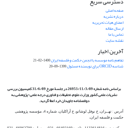
دسترسی سریع
صفحه اصلی
درباره نشریه
اعضای هیات تحریریه
ارسال مقاله
تماس با ما
نقشه سایت
آخرین اخبار
تفاهم نامه موسسه با انجمن حکمت و فلسفه ایران
1400-02-21
شناسه ORCID برای نویسنده مسئول
1399-09-20
براساس نامه شماره 26953/11/3/89 در جلسة مورخ 31/6/89 کمیسیون
بررسی
نشریات علمی کشور وزارت علوم، تحقیقات و فناوری درجه علمی‌-پژوهشی
به
دوفصلنامه جاویدان خرد اعطا گردید.
آدرس : تهــران، خ نوفل لوشاتو، خ آراکلیان، شماره 4،‌ مؤسسه پژوهشی
حکمت و فلسفه ایران،‌
کدپستی: 1133614816، تلفن: 66492169 - 021 نمابر: 66962700 - 021