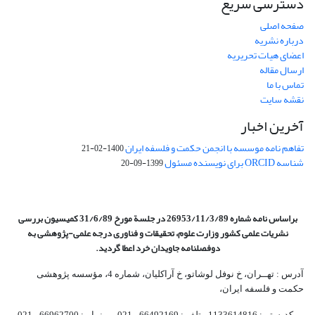
دسترسی سریع
صفحه اصلی
درباره نشریه
اعضای هیات تحریریه
ارسال مقاله
تماس با ما
نقشه سایت
آخرین اخبار
تفاهم نامه موسسه با انجمن حکمت و فلسفه ایران
1400-02-21
شناسه ORCID برای نویسنده مسئول
1399-09-20
براساس نامه شماره 26953/11/3/89 در جلسة مورخ 31/6/89 کمیسیون
بررسی
نشریات علمی کشور وزارت علوم، تحقیقات و فناوری درجه علمی‌-پژوهشی
به
دوفصلنامه جاویدان خرد اعطا گردید.
آدرس : تهــران، خ نوفل لوشاتو، خ آراکلیان، شماره 4،‌ مؤسسه پژوهشی
حکمت و فلسفه ایران،‌
کدپستی: 1133614816، تلفن: 66492169 - 021 نمابر: 66962700 - 021