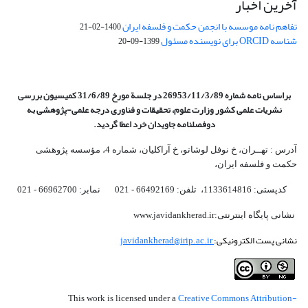
آخرین اخبار
تفاهم نامه موسسه با انجمن حکمت و فلسفه ایران
1400-02-21
شناسه ORCID برای نویسنده مسئول
1399-09-20
براساس نامه شماره 26953/11/3/89 در جلسة مورخ 31/6/89 کمیسیون
بررسی
نشریات علمی کشور وزارت علوم، تحقیقات و فناوری درجه علمی‌-پژوهشی
به
دوفصلنامه جاویدان خرد اعطا گردید.
آدرس : تهــران، خ نوفل لوشاتو، خ آراکلیان، شماره 4،‌ مؤسسه پژوهشی
حکمت و فلسفه ایران،‌
کدپستی: 1133614816، تلفن: 66492169 - 021 نمابر: 66962700 - 021
نشانی پایگاه اینترنتی:www.javidankherad.ir
نشانی پست الکترونیکی:
javidankherad@irip.ac.ir
Creative Commons Attribution-
This work is licensed under a