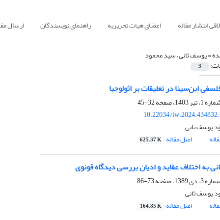
قی انتشار مقاله
اعضای هیات تحریریه
راهنمای نویسندگان
ارسال مقا
ده =
یوسف ثانی، سید محمود
ات:
3
سفی ابن‌سینا در تعلیقات بر اثولوجیا
32-45
10.22034/iw.2024.434832
د یوسف ثانی
اله
اصل مقاله
625.37 K
انی به اختلاف عقاید و ادیان بررسی دیدگاه قونوی
73-86
د یوسف ثانی
اله
اصل مقاله
164.85 K