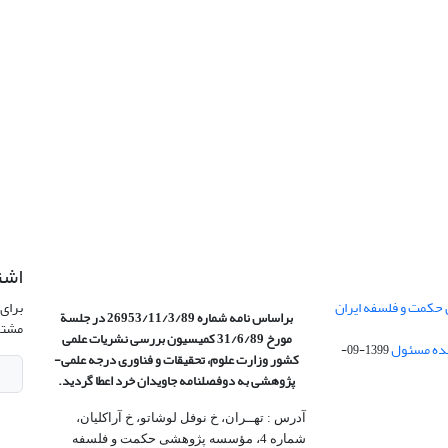
اشت
 حکمت و فلسفه ایران
برای 
براساس نامه شماره 26953/11/3/89 در جلسة
مشتر
مورخ 31/6/89 کمیسیون
بررسی نشریات علمی
1399-09-
کشور وزارت علوم، تحقیقات و فناوری درجه علمی‌-
پژوهشی
به دوفصلنامه جاویدان خرد اعطا گردید.
آدرس : تهــران، خ نوفل لوشاتو، خ آراکلیان،
شماره 4،‌ مؤسسه پژوهشی حکمت و فلسفه