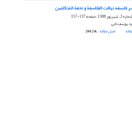
بر فلسفه تهافت الفلاسفة و تحفة المتکلمین
137-157
د یوسف ثانی
اله
اصل مقاله
294.2 K