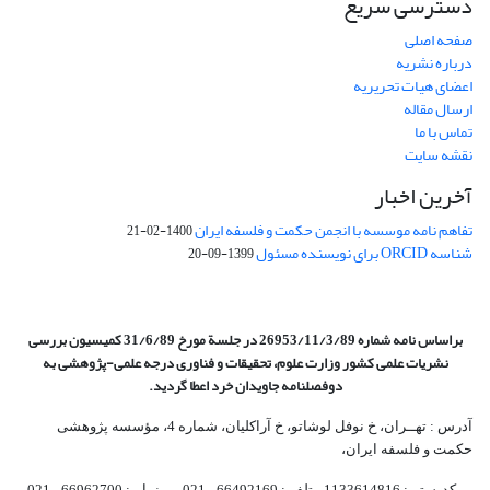
دسترسی سریع
صفحه اصلی
درباره نشریه
اعضای هیات تحریریه
ارسال مقاله
تماس با ما
نقشه سایت
آخرین اخبار
تفاهم نامه موسسه با انجمن حکمت و فلسفه ایران
1400-02-21
شناسه ORCID برای نویسنده مسئول
1399-09-20
براساس نامه شماره 26953/11/3/89 در جلسة مورخ 31/6/89 کمیسیون
بررسی
نشریات علمی کشور وزارت علوم، تحقیقات و فناوری درجه علمی‌-پژوهشی
به
دوفصلنامه جاویدان خرد اعطا گردید.
آدرس : تهــران، خ نوفل لوشاتو، خ آراکلیان، شماره 4،‌ مؤسسه پژوهشی
حکمت و فلسفه ایران،‌
کدپستی: 1133614816، تلفن: 66492169 - 021 نمابر: 66962700 - 021