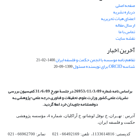
صفحه اصلی
درباره نشریه
اعضای هیات تحریریه
ارسال مقاله
تماس با ما
نقشه سایت
آخرین اخبار
تفاهم نامه موسسه با انجمن حکمت و فلسفه ایران
1400-02-21
شناسه ORCID برای نویسنده مسئول
1399-09-20
براساس نامه شماره 26953/11/3/89 در جلسة مورخ 31/6/89 کمیسیون
بررسی
نشریات علمی کشور وزارت علوم، تحقیقات و فناوری درجه علمی‌-پژوهشی
به
دوفصلنامه جاویدان خرد اعطا گردید.
آدرس : تهــران، خ نوفل لوشاتو، خ آراکلیان، شماره 4،‌ مؤسسه پژوهشی
حکمت و فلسفه ایران،‌
کدپستی: 1133614816، تلفن: 66492169 - 021 نمابر: 66962700 - 021