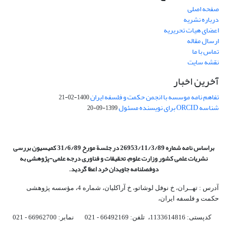
صفحه اصلی
درباره نشریه
اعضای هیات تحریریه
ارسال مقاله
تماس با ما
نقشه سایت
آخرین اخبار
تفاهم نامه موسسه با انجمن حکمت و فلسفه ایران
1400-02-21
شناسه ORCID برای نویسنده مسئول
1399-09-20
براساس نامه شماره 26953/11/3/89 در جلسة مورخ 31/6/89 کمیسیون
بررسی
نشریات علمی کشور وزارت علوم، تحقیقات و فناوری درجه علمی‌-پژوهشی
به
دوفصلنامه جاویدان خرد اعطا گردید.
آدرس : تهــران، خ نوفل لوشاتو، خ آراکلیان، شماره 4،‌ مؤسسه پژوهشی
حکمت و فلسفه ایران،‌
کدپستی: 1133614816، تلفن: 66492169 - 021 نمابر: 66962700 - 021