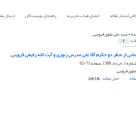
قی انتشار مقاله
اعضای هیات تحریریه
راهنمای نویسندگان
ارسال مقا
ده =
سید علی علوی قزوینی
ات:
1
انی از منظر دو حکیم آقا علی مدرس زنوزی و آیت الله رفیعی قزوینی
71-92
لوی قزوینی
اله
اصل مقاله
220.5 K