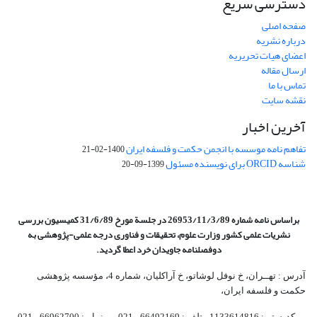
دسترسی سریع
صفحه اصلی
درباره نشریه
اعضای هیات تحریریه
ارسال مقاله
تماس با ما
نقشه سایت
آخرین اخبار
تفاهم نامه موسسه با انجمن حکمت و فلسفه ایران
1400-02-21
شناسه ORCID برای نویسنده مسئول
1399-09-20
براساس نامه شماره 26953/11/3/89 در جلسة مورخ 31/6/89 کمیسیون
بررسی
نشریات علمی کشور وزارت علوم، تحقیقات و فناوری درجه علمی‌-پژوهشی
به
دوفصلنامه جاویدان خرد اعطا گردید.
آدرس : تهــران، خ نوفل لوشاتو، خ آراکلیان، شماره 4،‌ مؤسسه پژوهشی
حکمت و فلسفه ایران،‌
کدپستی: 1133614816، تلفن: 66492169 - 021 نمابر: 66962700 - 021