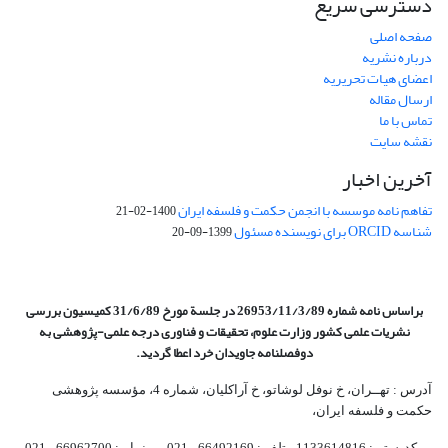
دسترسی سریع
صفحه اصلی
درباره نشریه
اعضای هیات تحریریه
ارسال مقاله
تماس با ما
نقشه سایت
آخرین اخبار
تفاهم نامه موسسه با انجمن حکمت و فلسفه ایران
1400-02-21
شناسه ORCID برای نویسنده مسئول
1399-09-20
براساس نامه شماره 26953/11/3/89 در جلسة مورخ 31/6/89 کمیسیون
بررسی
نشریات علمی کشور وزارت علوم، تحقیقات و فناوری درجه علمی‌-پژوهشی
به
دوفصلنامه جاویدان خرد اعطا گردید.
آدرس : تهــران، خ نوفل لوشاتو، خ آراکلیان، شماره 4،‌ مؤسسه پژوهشی
حکمت و فلسفه ایران،‌
کدپستی: 1133614816، تلفن: 66492169 - 021 نمابر: 66962700 - 021