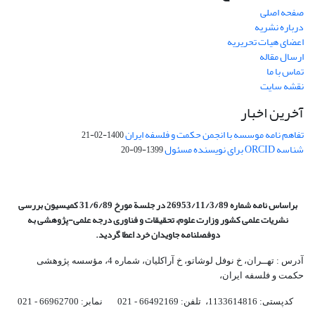
صفحه اصلی
درباره نشریه
اعضای هیات تحریریه
ارسال مقاله
تماس با ما
نقشه سایت
آخرین اخبار
تفاهم نامه موسسه با انجمن حکمت و فلسفه ایران
1400-02-21
شناسه ORCID برای نویسنده مسئول
1399-09-20
براساس نامه شماره 26953/11/3/89 در جلسة مورخ 31/6/89 کمیسیون
بررسی
نشریات علمی کشور وزارت علوم، تحقیقات و فناوری درجه علمی‌-پژوهشی
به
دوفصلنامه جاویدان خرد اعطا گردید.
آدرس : تهــران، خ نوفل لوشاتو، خ آراکلیان، شماره 4،‌ مؤسسه پژوهشی
حکمت و فلسفه ایران،‌
کدپستی: 1133614816، تلفن: 66492169 - 021 نمابر: 66962700 - 021