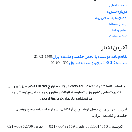
صفحه اصلی
درباره نشریه
اعضای هیات تحریریه
ارسال مقاله
تماس با ما
نقشه سایت
آخرین اخبار
تفاهم نامه موسسه با انجمن حکمت و فلسفه ایران
1400-02-21
شناسه ORCID برای نویسنده مسئول
1399-09-20
براساس نامه شماره 26953/11/3/89 در جلسة مورخ 31/6/89 کمیسیون
بررسی
نشریات علمی کشور وزارت علوم، تحقیقات و فناوری درجه علمی‌-پژوهشی
به
دوفصلنامه جاویدان خرد اعطا گردید.
آدرس : تهــران، خ نوفل لوشاتو، خ آراکلیان، شماره 4،‌ مؤسسه پژوهشی
حکمت و فلسفه ایران،‌
کدپستی: 1133614816، تلفن: 66492169 - 021 نمابر: 66962700 - 021