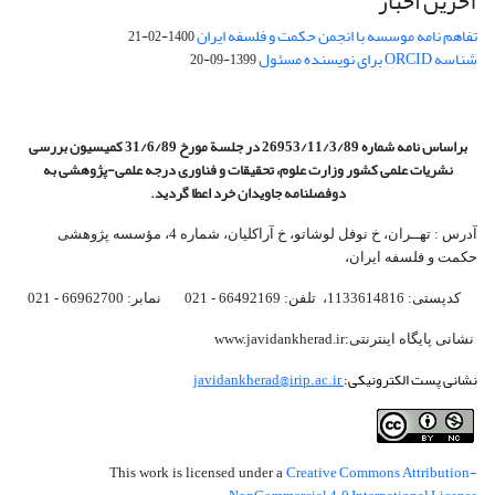
آخرین اخبار
تفاهم نامه موسسه با انجمن حکمت و فلسفه ایران
1400-02-21
شناسه ORCID برای نویسنده مسئول
1399-09-20
براساس نامه شماره 26953/11/3/89 در جلسة مورخ 31/6/89 کمیسیون
بررسی
نشریات علمی کشور وزارت علوم، تحقیقات و فناوری درجه علمی‌-پژوهشی
به
دوفصلنامه جاویدان خرد اعطا گردید.
آدرس : تهــران، خ نوفل لوشاتو، خ آراکلیان، شماره 4،‌ مؤسسه پژوهشی
حکمت و فلسفه ایران،‌
کدپستی: 1133614816، تلفن: 66492169 - 021 نمابر: 66962700 - 021
نشانی پایگاه اینترنتی:www.javidankherad.ir
نشانی پست الکترونیکی:
javidankherad@irip.ac.ir
Creative Commons Attribution-
This work is licensed under a