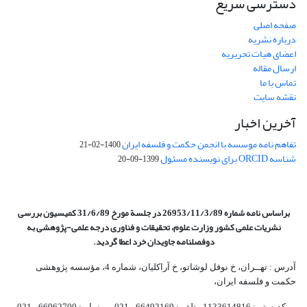
دسترسی سریع
صفحه اصلی
درباره نشریه
اعضای هیات تحریریه
ارسال مقاله
تماس با ما
نقشه سایت
آخرین اخبار
تفاهم نامه موسسه با انجمن حکمت و فلسفه ایران
1400-02-21
شناسه ORCID برای نویسنده مسئول
1399-09-20
براساس نامه شماره 26953/11/3/89 در جلسة مورخ 31/6/89 کمیسیون
بررسی
نشریات علمی کشور وزارت علوم، تحقیقات و فناوری درجه علمی‌-پژوهشی
به
دوفصلنامه جاویدان خرد اعطا گردید.
آدرس : تهــران، خ نوفل لوشاتو، خ آراکلیان، شماره 4،‌ مؤسسه پژوهشی
حکمت و فلسفه ایران،‌
کدپستی: 1133614816، تلفن: 66492169 - 021 نمابر: 66962700 - 021