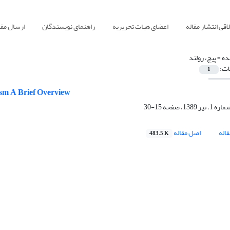
قی انتشار مقاله
اعضای هیات تحریریه
راهنمای نویسندگان
ارسال مقا
ده =
پیچ، رولند
ات:
1
ism A Brief Overview
15-30
اله
اصل مقاله
483.5 K