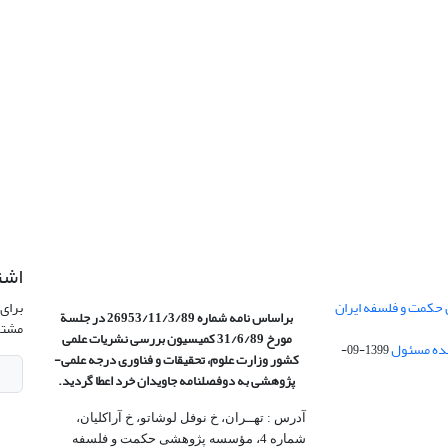
اشت
 حکمت و فلسفه ایران
برای 
براساس نامه شماره 26953/11/3/89 در جلسة
مشتر
مورخ 31/6/89 کمیسیون
بررسی نشریات علمی
1399-09-
کشور وزارت علوم، تحقیقات و فناوری درجه علمی‌-
پژوهشی
به دوفصلنامه جاویدان خرد اعطا گردید.
آدرس : تهــران، خ نوفل لوشاتو، خ آراکلیان،
شماره 4،‌ مؤسسه پژوهشی حکمت و فلسفه