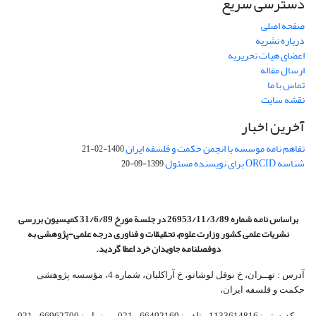
دسترسی سریع
صفحه اصلی
درباره نشریه
اعضای هیات تحریریه
ارسال مقاله
تماس با ما
نقشه سایت
آخرین اخبار
تفاهم نامه موسسه با انجمن حکمت و فلسفه ایران
1400-02-21
شناسه ORCID برای نویسنده مسئول
1399-09-20
براساس نامه شماره 26953/11/3/89 در جلسة مورخ 31/6/89 کمیسیون
بررسی
نشریات علمی کشور وزارت علوم، تحقیقات و فناوری درجه علمی‌-پژوهشی
به
دوفصلنامه جاویدان خرد اعطا گردید.
آدرس : تهــران، خ نوفل لوشاتو، خ آراکلیان، شماره 4،‌ مؤسسه پژوهشی
حکمت و فلسفه ایران،‌
کدپستی: 1133614816، تلفن: 66492169 - 021 نمابر: 66962700 - 021