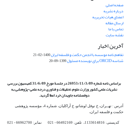
صفحه اصلی
درباره نشریه
اعضای هیات تحریریه
ارسال مقاله
تماس با ما
نقشه سایت
آخرین اخبار
تفاهم نامه موسسه با انجمن حکمت و فلسفه ایران
1400-02-21
شناسه ORCID برای نویسنده مسئول
1399-09-20
براساس نامه شماره 26953/11/3/89 در جلسة مورخ 31/6/89 کمیسیون
بررسی
نشریات علمی کشور وزارت علوم، تحقیقات و فناوری درجه علمی‌-پژوهشی
به
دوفصلنامه جاویدان خرد اعطا گردید.
آدرس : تهــران، خ نوفل لوشاتو، خ آراکلیان، شماره 4،‌ مؤسسه پژوهشی
حکمت و فلسفه ایران،‌
کدپستی: 1133614816، تلفن: 66492169 - 021 نمابر: 66962700 - 021