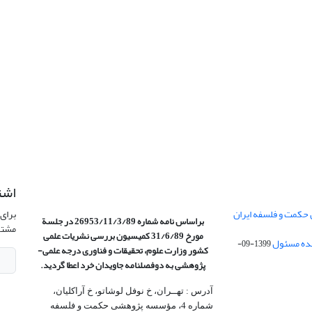
اشت
 حکمت و فلسفه ایران
برای 
براساس نامه شماره 26953/11/3/89 در جلسة
مشتر
مورخ 31/6/89 کمیسیون
بررسی نشریات علمی
1399-09-
کشور وزارت علوم، تحقیقات و فناوری درجه علمی‌-
پژوهشی
به دوفصلنامه جاویدان خرد اعطا گردید.
آدرس : تهــران، خ نوفل لوشاتو، خ آراکلیان،
شماره 4،‌ مؤسسه پژوهشی حکمت و فلسفه