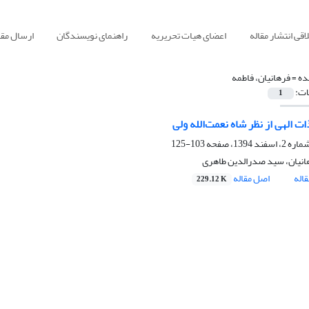
قی انتشار مقاله
اعضای هیات تحریریه
راهنمای نویسندگان
ارسال مقا
ده =
فرهانیان، فاطمه
ات:
1
ت الهی از نظر شاه نعمت‌الله ولی
103-125
انیان، سید صدرالدین طاهری
اله
اصل مقاله
229.12 K