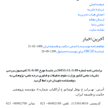
صفحه اصلی
درباره نشریه
اعضای هیات تحریریه
ارسال مقاله
تماس با ما
نقشه سایت
آخرین اخبار
تفاهم نامه موسسه با انجمن حکمت و فلسفه ایران
1400-02-21
شناسه ORCID برای نویسنده مسئول
1399-09-20
براساس نامه شماره 26953/11/3/89 در جلسة مورخ 31/6/89 کمیسیون
بررسی
نشریات علمی کشور وزارت علوم، تحقیقات و فناوری درجه علمی‌-پژوهشی
به
دوفصلنامه جاویدان خرد اعطا گردید.
آدرس : تهــران، خ نوفل لوشاتو، خ آراکلیان، شماره 4،‌ مؤسسه پژوهشی
حکمت و فلسفه ایران،‌
کدپستی: 1133614816، تلفن: 66492169 - 021 نمابر: 66962700 - 021