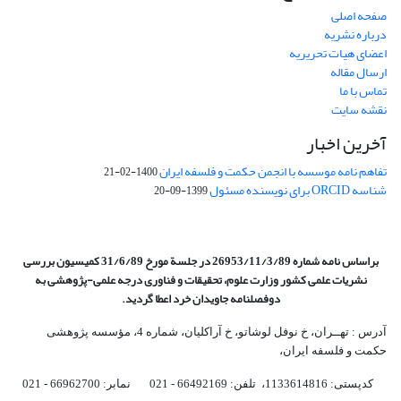
صفحه اصلی
درباره نشریه
اعضای هیات تحریریه
ارسال مقاله
تماس با ما
نقشه سایت
آخرین اخبار
تفاهم نامه موسسه با انجمن حکمت و فلسفه ایران
1400-02-21
شناسه ORCID برای نویسنده مسئول
1399-09-20
براساس نامه شماره 26953/11/3/89 در جلسة مورخ 31/6/89 کمیسیون
بررسی
نشریات علمی کشور وزارت علوم، تحقیقات و فناوری درجه علمی‌-پژوهشی
به
دوفصلنامه جاویدان خرد اعطا گردید.
آدرس : تهــران، خ نوفل لوشاتو، خ آراکلیان، شماره 4،‌ مؤسسه پژوهشی
حکمت و فلسفه ایران،‌
کدپستی: 1133614816، تلفن: 66492169 - 021 نمابر: 66962700 - 021