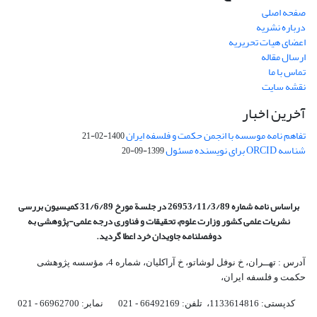
صفحه اصلی
درباره نشریه
اعضای هیات تحریریه
ارسال مقاله
تماس با ما
نقشه سایت
آخرین اخبار
تفاهم نامه موسسه با انجمن حکمت و فلسفه ایران
1400-02-21
شناسه ORCID برای نویسنده مسئول
1399-09-20
براساس نامه شماره 26953/11/3/89 در جلسة مورخ 31/6/89 کمیسیون
بررسی
نشریات علمی کشور وزارت علوم، تحقیقات و فناوری درجه علمی‌-پژوهشی
به
دوفصلنامه جاویدان خرد اعطا گردید.
آدرس : تهــران، خ نوفل لوشاتو، خ آراکلیان، شماره 4،‌ مؤسسه پژوهشی
حکمت و فلسفه ایران،‌
کدپستی: 1133614816، تلفن: 66492169 - 021 نمابر: 66962700 - 021