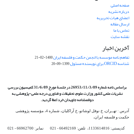
صفحه اصلی
درباره نشریه
اعضای هیات تحریریه
ارسال مقاله
تماس با ما
نقشه سایت
آخرین اخبار
تفاهم نامه موسسه با انجمن حکمت و فلسفه ایران
1400-02-21
شناسه ORCID برای نویسنده مسئول
1399-09-20
براساس نامه شماره 26953/11/3/89 در جلسة مورخ 31/6/89 کمیسیون
بررسی
نشریات علمی کشور وزارت علوم، تحقیقات و فناوری درجه علمی‌-پژوهشی
به
دوفصلنامه جاویدان خرد اعطا گردید.
آدرس : تهــران، خ نوفل لوشاتو، خ آراکلیان، شماره 4،‌ مؤسسه پژوهشی
حکمت و فلسفه ایران،‌
کدپستی: 1133614816، تلفن: 66492169 - 021 نمابر: 66962700 - 021