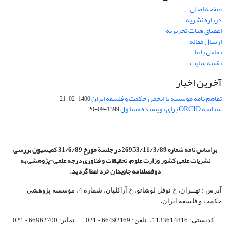
صفحه اصلی
درباره نشریه
اعضای هیات تحریریه
ارسال مقاله
تماس با ما
نقشه سایت
آخرین اخبار
تفاهم نامه موسسه با انجمن حکمت و فلسفه ایران
1400-02-21
شناسه ORCID برای نویسنده مسئول
1399-09-20
براساس نامه شماره 26953/11/3/89 در جلسة مورخ 31/6/89 کمیسیون
بررسی
نشریات علمی کشور وزارت علوم، تحقیقات و فناوری درجه علمی‌-پژوهشی
به
دوفصلنامه جاویدان خرد اعطا گردید.
آدرس : تهــران، خ نوفل لوشاتو، خ آراکلیان، شماره 4،‌ مؤسسه پژوهشی
حکمت و فلسفه ایران،‌
کدپستی: 1133614816، تلفن: 66492169 - 021 نمابر: 66962700 - 021