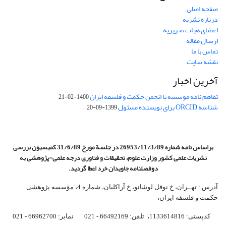
صفحه اصلی
درباره نشریه
اعضای هیات تحریریه
ارسال مقاله
تماس با ما
نقشه سایت
آخرین اخبار
تفاهم نامه موسسه با انجمن حکمت و فلسفه ایران
1400-02-21
شناسه ORCID برای نویسنده مسئول
1399-09-20
براساس نامه شماره 26953/11/3/89 در جلسة مورخ 31/6/89 کمیسیون
بررسی
نشریات علمی کشور وزارت علوم، تحقیقات و فناوری درجه علمی‌-پژوهشی
به
دوفصلنامه جاویدان خرد اعطا گردید.
آدرس : تهــران، خ نوفل لوشاتو، خ آراکلیان، شماره 4،‌ مؤسسه پژوهشی
حکمت و فلسفه ایران،‌
کدپستی: 1133614816، تلفن: 66492169 - 021 نمابر: 66962700 - 021