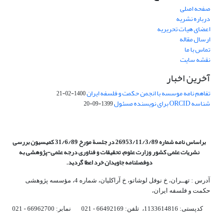
صفحه اصلی
درباره نشریه
اعضای هیات تحریریه
ارسال مقاله
تماس با ما
نقشه سایت
آخرین اخبار
تفاهم نامه موسسه با انجمن حکمت و فلسفه ایران
1400-02-21
شناسه ORCID برای نویسنده مسئول
1399-09-20
براساس نامه شماره 26953/11/3/89 در جلسة مورخ 31/6/89 کمیسیون
بررسی
نشریات علمی کشور وزارت علوم، تحقیقات و فناوری درجه علمی‌-پژوهشی
به
دوفصلنامه جاویدان خرد اعطا گردید.
آدرس : تهــران، خ نوفل لوشاتو، خ آراکلیان، شماره 4،‌ مؤسسه پژوهشی
حکمت و فلسفه ایران،‌
کدپستی: 1133614816، تلفن: 66492169 - 021 نمابر: 66962700 - 021