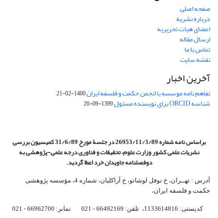
صفحه اصلی
درباره نشریه
اعضای هیات تحریریه
ارسال مقاله
تماس با ما
نقشه سایت
آخرین اخبار
تفاهم نامه موسسه با انجمن حکمت و فلسفه ایران
1400-02-21
شناسه ORCID برای نویسنده مسئول
1399-09-20
براساس نامه شماره 26953/11/3/89 در جلسة مورخ 31/6/89 کمیسیون
بررسی
نشریات علمی کشور وزارت علوم، تحقیقات و فناوری درجه علمی‌-پژوهشی
به
دوفصلنامه جاویدان خرد اعطا گردید.
آدرس : تهــران، خ نوفل لوشاتو، خ آراکلیان، شماره 4،‌ مؤسسه پژوهشی
حکمت و فلسفه ایران،‌
کدپستی: 1133614816، تلفن: 66492169 - 021 نمابر: 66962700 - 021