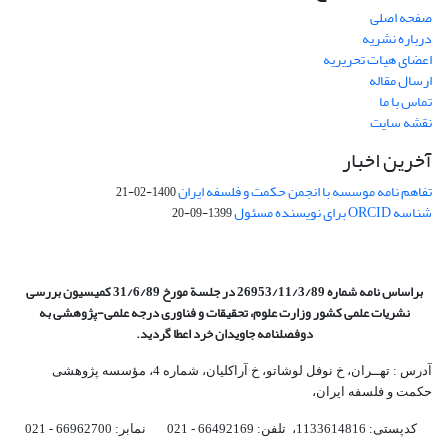
صفحه اصلی
درباره نشریه
اعضای هیات تحریریه
ارسال مقاله
تماس با ما
نقشه سایت
آخرین اخبار
تفاهم نامه موسسه با انجمن حکمت و فلسفه ایران
1400-02-21
شناسه ORCID برای نویسنده مسئول
1399-09-20
براساس نامه شماره 26953/11/3/89 در جلسة مورخ 31/6/89 کمیسیون
بررسی
نشریات علمی کشور وزارت علوم، تحقیقات و فناوری درجه علمی‌-پژوهشی
به
دوفصلنامه جاویدان خرد اعطا گردید.
آدرس : تهــران، خ نوفل لوشاتو، خ آراکلیان، شماره 4،‌ مؤسسه پژوهشی
حکمت و فلسفه ایران،‌
کدپستی: 1133614816، تلفن: 66492169 - 021 نمابر: 66962700 - 021