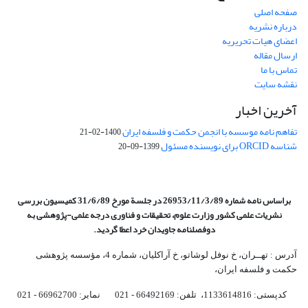
صفحه اصلی
درباره نشریه
اعضای هیات تحریریه
ارسال مقاله
تماس با ما
نقشه سایت
آخرین اخبار
تفاهم نامه موسسه با انجمن حکمت و فلسفه ایران
1400-02-21
شناسه ORCID برای نویسنده مسئول
1399-09-20
براساس نامه شماره 26953/11/3/89 در جلسة مورخ 31/6/89 کمیسیون
بررسی
نشریات علمی کشور وزارت علوم، تحقیقات و فناوری درجه علمی‌-پژوهشی
به
دوفصلنامه جاویدان خرد اعطا گردید.
آدرس : تهــران، خ نوفل لوشاتو، خ آراکلیان، شماره 4،‌ مؤسسه پژوهشی
حکمت و فلسفه ایران،‌
کدپستی: 1133614816، تلفن: 66492169 - 021 نمابر: 66962700 - 021