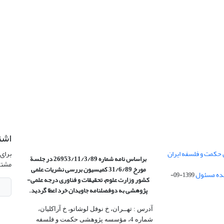
اشت
 حکمت و فلسفه ایران
برای 
براساس نامه شماره 26953/11/3/89 در جلسة
مشتر
مورخ 31/6/89 کمیسیون
بررسی نشریات علمی
1399-09-
کشور وزارت علوم، تحقیقات و فناوری درجه علمی‌-
پژوهشی
به دوفصلنامه جاویدان خرد اعطا گردید.
آدرس : تهــران، خ نوفل لوشاتو، خ آراکلیان،
شماره 4،‌ مؤسسه پژوهشی حکمت و فلسفه