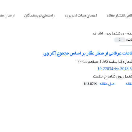
قی انتشار مقاله
اعضای هیات تحریریه
راهنمای نویسندگان
ارسال مقا
ده =
روشندل پور، اشرف
ات:
1
امات عرفانی از منظر عطّار بر اساس مجموع آثار وی
53-77
10.22034/iw.2018.
ندل پور، شاهرخ حکمت
اله
اصل مقاله
842.87 K