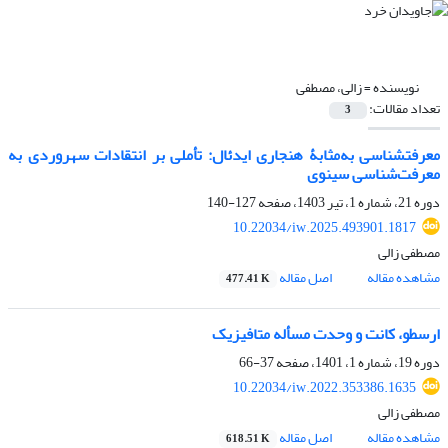
نویسنده =
زالی، مصطفی
تعداد مقالات:
3
معرفت‎شناسی به‌مثابۀ هنجاری ایدئال: تأملی بر انتقادات سهروردی به
معرفت‌شناسی سینوی
دوره 21، شماره 1، تیر 1403، صفحه
127-140
10.22034/iw.2025.493901.1817
مصطفی زالی
مشاهده مقاله
اصل مقاله
477.41 K
ارسطو، کانت و وحدت مسأله متافیزیک
دوره 19، شماره 1، 1401، صفحه
37-66
10.22034/iw.2022.353386.1635
مصطفی زالی
مشاهده مقاله
اصل مقاله
618.51 K