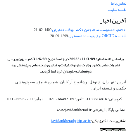
تماس با ما
نقشه سایت
آخرین اخبار
تفاهم نامه موسسه با انجمن حکمت و فلسفه ایران
1400-02-21
شناسه ORCID برای نویسنده مسئول
1399-09-20
براساس نامه شماره 26953/11/3/89 در جلسة مورخ 31/6/89 کمیسیون
بررسی
نشریات علمی کشور وزارت علوم، تحقیقات و فناوری درجه علمی‌-پژوهشی
به
دوفصلنامه جاویدان خرد اعطا گردید.
آدرس : تهــران، خ نوفل لوشاتو، خ آراکلیان، شماره 4،‌ مؤسسه پژوهشی
حکمت و فلسفه ایران،‌
کدپستی: 1133614816، تلفن: 66492169 - 021 نمابر: 66962700 - 021
نشانی پایگاه اینترنتی:www.javidankherad.ir
نشانی پست الکترونیکی:
javidankherad@irip.ac.ir