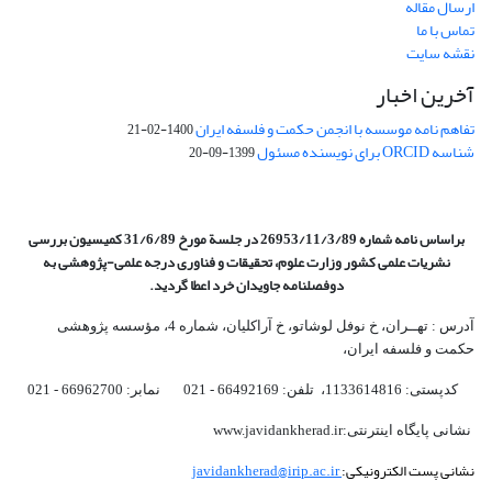
ارسال مقاله
تماس با ما
نقشه سایت
آخرین اخبار
تفاهم نامه موسسه با انجمن حکمت و فلسفه ایران
1400-02-21
شناسه ORCID برای نویسنده مسئول
1399-09-20
براساس نامه شماره 26953/11/3/89 در جلسة مورخ 31/6/89 کمیسیون
بررسی
نشریات علمی کشور وزارت علوم، تحقیقات و فناوری درجه علمی‌-پژوهشی
به
دوفصلنامه جاویدان خرد اعطا گردید.
آدرس : تهــران، خ نوفل لوشاتو، خ آراکلیان، شماره 4،‌ مؤسسه پژوهشی
حکمت و فلسفه ایران،‌
کدپستی: 1133614816، تلفن: 66492169 - 021 نمابر: 66962700 - 021
نشانی پایگاه اینترنتی:www.javidankherad.ir
نشانی پست الکترونیکی:
javidankherad@irip.ac.ir