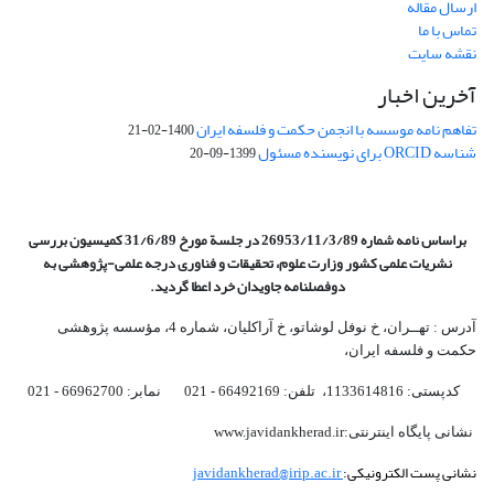
ارسال مقاله
تماس با ما
نقشه سایت
آخرین اخبار
تفاهم نامه موسسه با انجمن حکمت و فلسفه ایران
1400-02-21
شناسه ORCID برای نویسنده مسئول
1399-09-20
براساس نامه شماره 26953/11/3/89 در جلسة مورخ 31/6/89 کمیسیون
بررسی
نشریات علمی کشور وزارت علوم، تحقیقات و فناوری درجه علمی‌-پژوهشی
به
دوفصلنامه جاویدان خرد اعطا گردید.
آدرس : تهــران، خ نوفل لوشاتو، خ آراکلیان، شماره 4،‌ مؤسسه پژوهشی
حکمت و فلسفه ایران،‌
کدپستی: 1133614816، تلفن: 66492169 - 021 نمابر: 66962700 - 021
نشانی پایگاه اینترنتی:www.javidankherad.ir
نشانی پست الکترونیکی:
javidankherad@irip.ac.ir